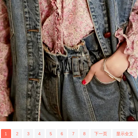
1
2
3
4
5
6
7
8
下一页
显示全文